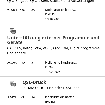
QSO-Eingabe, QSO-Listen, Statistik und Auswertungen
Moin, also ich logge...
244491
146
45
DH1PV
19.10.2025
Unterstützung externer Programme und
Geräte
CAT, GPS, Rotor, LotW, eQSL, QRZ.COM, Digitalprogramme
und andere
Hallo, eine Synchron...
259289
132
51
DL3AS
11.02.2026
QSL-Druck
in HAM OFFICE und/oder HAM Label
ich drucke die Karten...
87471
47
16
EA9BM