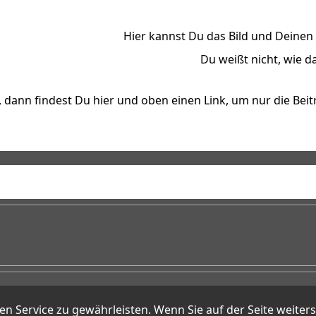
Hier kannst Du das Bild und Deine
Du weißt nicht, wie 
dann findest Du hier und oben einen Link, um nur die Beit
E-Mail
forum@ham2ham.de
Service zu gewährleisten. Wenn Sie auf der Seite weiter