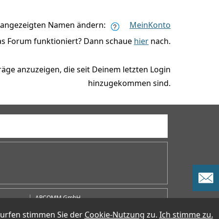
n angezeigten Namen ändern:
MeinKonto
das Forum funktioniert? Dann schaue
hier
nach.
räge anzuzeigen, die seit Deinem letzten Login
hinzugekommen sind.
ARCOMM GmbH
Groß-Berliner Damm 73e
D-12487 Berlin
surfen stimmen Sie der
Cookie-Nutzung
zu.
Ich stimme zu.