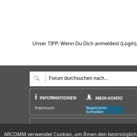
Unser TIPP: Wenn Du Dich anmeldest (Login), 
Impressum
Registrieren
Anmelden
HOTLINE
+49 (0)30 351 26 92 62
ARCOMM verwendet Cookies, um Ihnen den bestmöglichen 